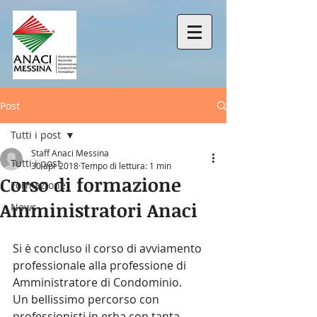
Post
Tutti i post
Staff Anaci Messina
Tutti i post
30 apr 2018
Tempo di lettura: 1 min
Corso di formazione
Formazione
Amministratori Anaci
News
Si è concluso il corso di avviamento 
professionale alla professione di 
Amministratore di Condominio.
Un bellissimo percorso con 
professionisti in erba con tanta 